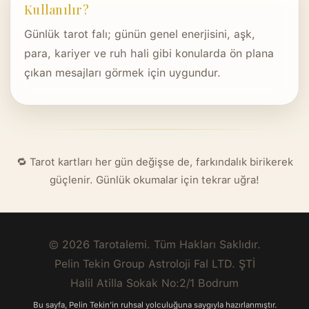
Kullanılır?
Günlük tarot falı; günün genel enerjisini, aşk,
para, kariyer ve ruh hali gibi konularda ön plana
çıkan mesajları görmek için uygundur.
🔁 Tarot kartları her gün değişse de, farkındalık birikerek
güçlenir. Günlük okumalar için tekrar uğra!
© 2026 Tarotalemi. Tüm Hakları Saklıdır.
Pelin Tekin Group Astroloji Fal LTD. ŞTİ
Halil Atilla Sokak No:2/1 Bodrum
Bu sayfa, Pelin Tekin’in ruhsal yolculuğuna saygıyla hazırlanmıştır.