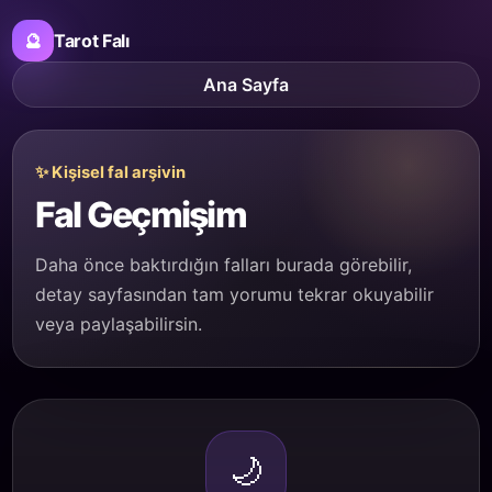
🔮
Tarot Falı
Ana Sayfa
✨ Kişisel fal arşivin
Fal Geçmişim
Daha önce baktırdığın falları burada görebilir,
detay sayfasından tam yorumu tekrar okuyabilir
veya paylaşabilirsin.
🌙