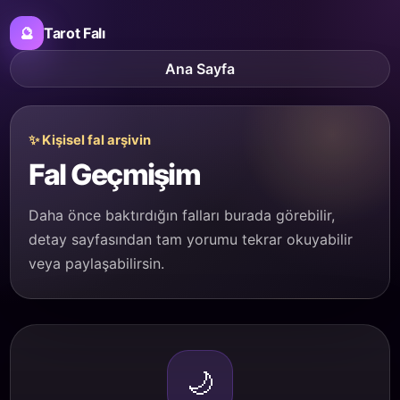
🔮
Tarot Falı
Ana Sayfa
✨ Kişisel fal arşivin
Fal Geçmişim
Daha önce baktırdığın falları burada görebilir,
detay sayfasından tam yorumu tekrar okuyabilir
veya paylaşabilirsin.
🌙