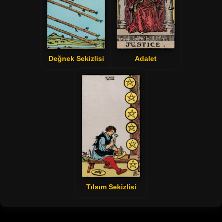
Değnek Sekizlisi
Adalet
Tılsım Sekizlisi