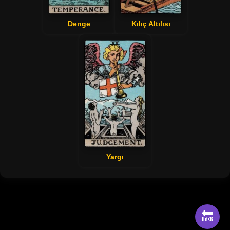
Denge
Kılıç Altılısı
Yargı
🔙